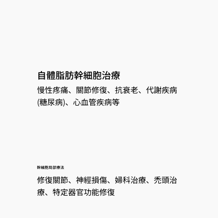
自體脂肪幹細胞治療
慢性疼痛、關節修復、抗衰老、代謝疾病
(糖尿病)、心血管疾病等
幹細胞局部療法
修復關節、神經損傷、婦科治療、禿頭治
療、特定器官功能修復