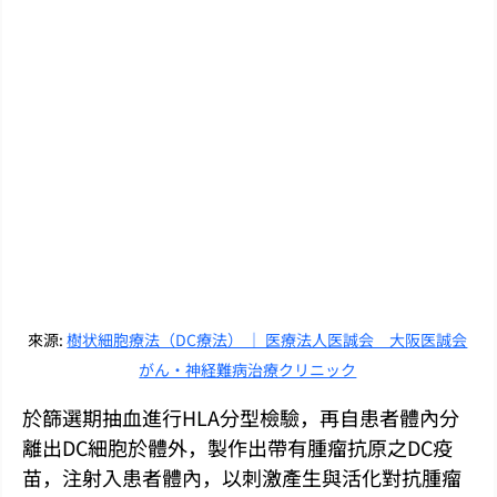
來源: 
樹状細胞療法（DC療法） ｜ 医療法人医誠会　大阪医誠会
がん・神経難病治療クリニック
於篩選期抽血進行HLA分型檢驗，再自患者體內分
離出DC細胞於體外，製作出帶有腫瘤抗原之DC疫
苗，注射入患者體內，以刺激產生與活化對抗腫瘤