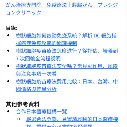
がん治療専門院｜免疫療法｜膵臓がん｜プレシジ
ョンクリニック
目錄:
樹狀細胞如何啟動免疫系統？解析 DC 細胞指
揮癌症免疫攻擊的關鍵機制
樹狀細胞疫苗療法怎麼進行？從評估、培養到 
7 次回輸全流程說明
樹狀細胞疫苗療法安全嗎？常見副作用、風險
與注意事項一次看
樹狀細胞疫苗療法費用比較：日本、台灣、中
國價格與差異分析
其他參考資料
合作日本醫療機構一覽
嚴選合法登錄、具實績經驗的日本醫療機
構，提供安心可靠的療程選擇。