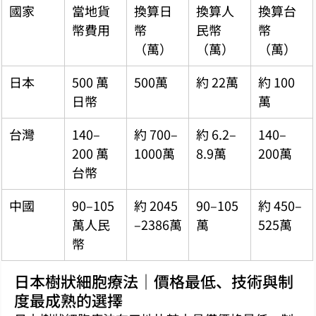
國家
當地貨
換算日
換算人
換算台
幣費用
幣
民幣
幣
（萬）
（萬）
（萬）
日本
500 萬
500萬
約 22萬
約 100
日幣
萬
台灣
140–
約 700–
約 6.2–
140–
200 萬
1000萬
8.9萬
200萬
台幣
中國
90–105 
約 2045
90–105
約 450–
萬人民
–2386萬
萬
525萬
幣
日本樹狀細胞療法｜價格最低、技術與制
度最成熟的選擇